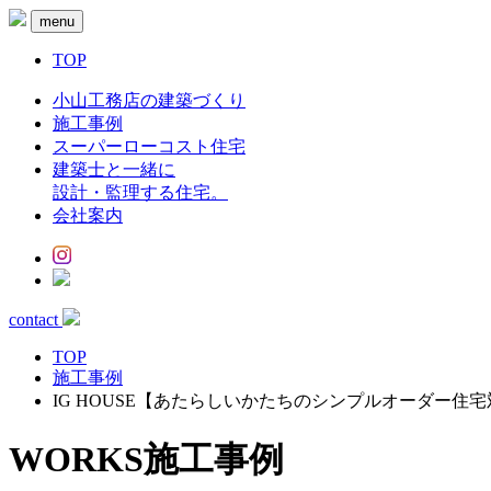
menu
TOP
小山工務店の建築づくり
施工事例
スーパーローコスト住宅
建築士と一緒に
設計・監理する住宅。
会社案内
contact
TOP
施工事例
IG HOUSE【あたらしいかたちのシンプルオーダー住
WORKS
施工事例