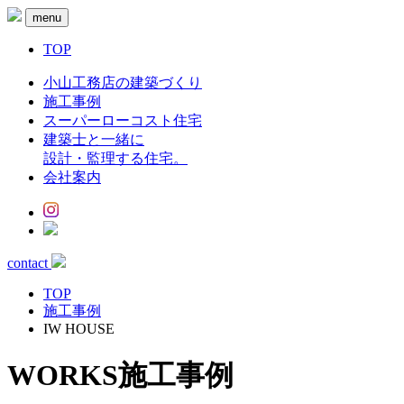
menu
TOP
小山工務店の建築づくり
施工事例
スーパーローコスト住宅
建築士と一緒に
設計・監理する住宅。
会社案内
contact
TOP
施工事例
IW HOUSE
WORKS
施工事例