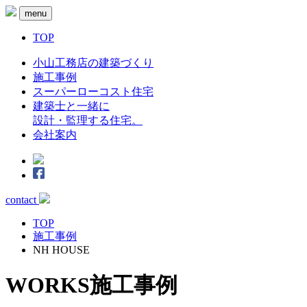
menu
TOP
小山工務店の建築づくり
施工事例
スーパーローコスト住宅
建築士と一緒に
設計・監理する住宅。
会社案内
contact
TOP
施工事例
NH HOUSE
WORKS
施工事例